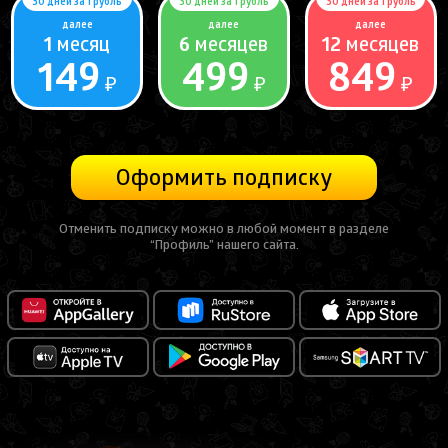
30 дней за 1 рубль
30 дней за 1 рубль
30 дней за 1 рубль
далее
далее
далее
1
месяц
6
месяцев
12
месяцев
149
499
849
₽
₽
₽
Оформить подписку
Отменить подписку можно в любой момент в разделе
“Профиль” нашего сайта.