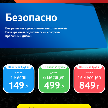
Безопасно
Без рекламы и дополнительных платежей
Расширенный родительский контроль
Красочный дизайн
30 дней за 1 рубль
30 дней за 1 рубль
30 дней за 1 рубль
далее
далее
далее
1
месяц
6
месяцев
12
месяцев
149
499
849
₽
₽
₽